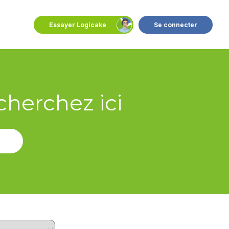
Essayer Logicake
Se connecter
cherchez ici