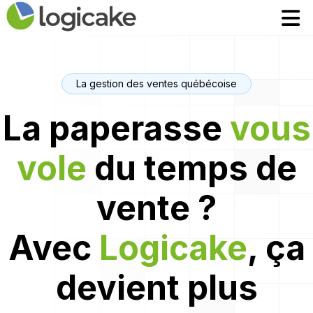
Accueil
Accueil
Modules
Modules
Tarifs
Tarifs
La gestion des ventes québécoise
Contact
Contact
La paperasse
vous
EN
EN
vole
du temps de
Robin assistant AI
Robin assistant AI
vente ?
Se connecter
Se connecter
Avec
Logicake
, ça
devient plus