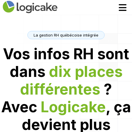
Accueil
Accueil
Modules
Modules
Tarifs
Tarifs
La gestion RH québécoise intégrée
Contact
Contact
Vos infos RH sont
EN
EN
dans
dix places
Robin assistant AI
Robin assistant AI
différentes
?
Se connecter
Se connecter
Avec
Logicake
, ça
devient plus