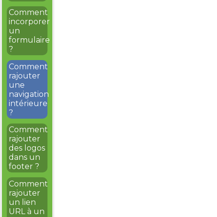
Comment
incorporer
un
formulaire
?
Comment
rajouter
une
navigation
intérieure
?
Comment
rajouter
des logos
dans un
footer ?
Comment
rajouter
un lien
URL à un