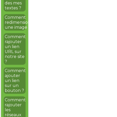
des mes
textes ?
Comment
redimensionner
une image ?
Comment
rajouter
un lien
URL sur
notre site
?
Comment
ajouter
un lien
sur un
bouton ?
Comment
rajouter
les
réseaux