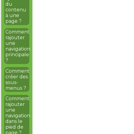
du
contenu
à une
page ?
Comment
rajouter
une
navigation
principale
?
Comment
créer des
sous-
menus ?
Comment
rajouter
une
navigation
dans le
pied de
page ?