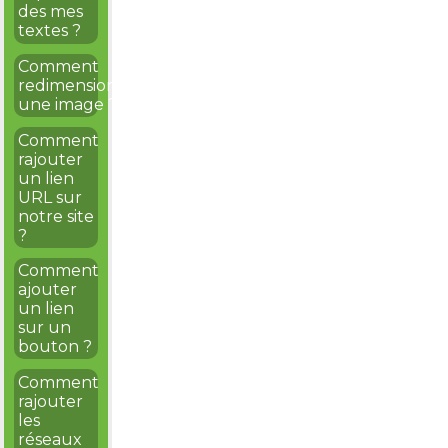
des mes
textes ?
Comment
redimensionner
une image ?
Comment
rajouter
un lien
URL sur
notre site
?
Comment
ajouter
un lien
sur un
bouton ?
Comment
rajouter
les
réseaux