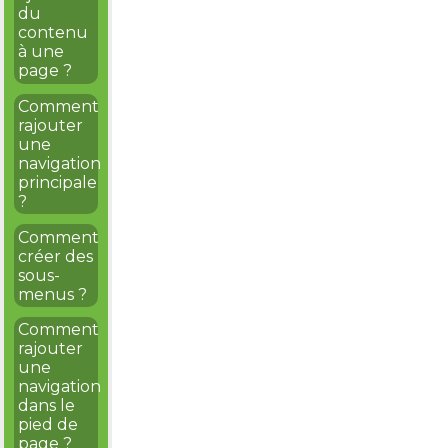
du
contenu
à une
page ?
Comment
rajouter
une
navigation
principale
?
Comment
créer des
sous-
menus ?
Comment
rajouter
une
navigation
dans le
pied de
page ?