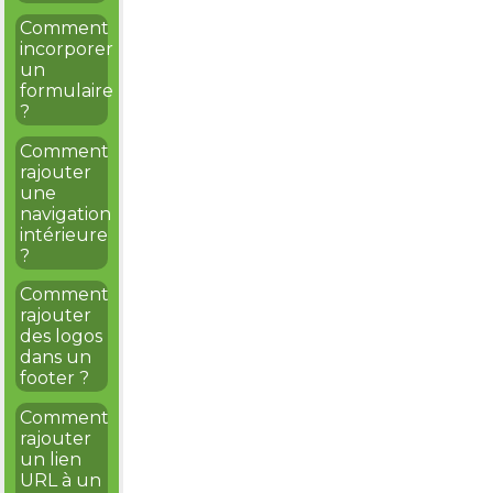
Comment
incorporer
un
formulaire
?
Comment
rajouter
une
navigation
intérieure
?
Comment
rajouter
des logos
dans un
footer ?
Comment
rajouter
un lien
URL à un